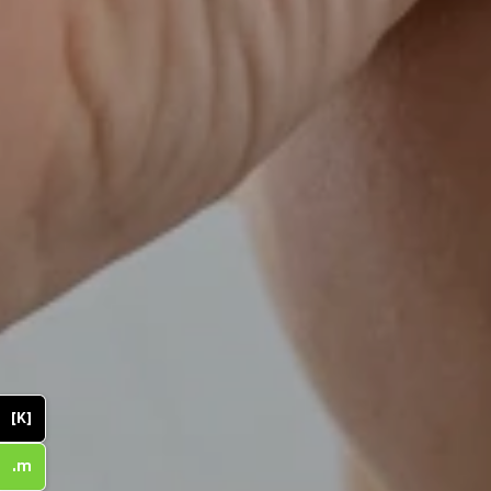
[K]
.m