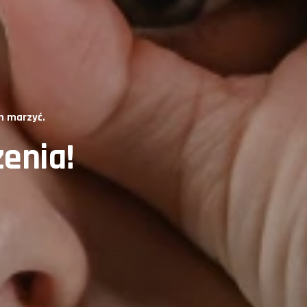
h marzyć.
zenia!