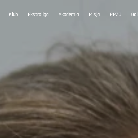
Klub
Ekstraliga
Akademia
Misja
PPZO
Gal