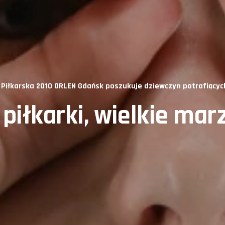
Piłkarska 2010 ORLEN Gdańsk poszukuje dziewczyn potrafiącyc
piłkarki, wielkie mar