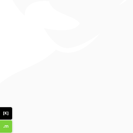
[K]
.m