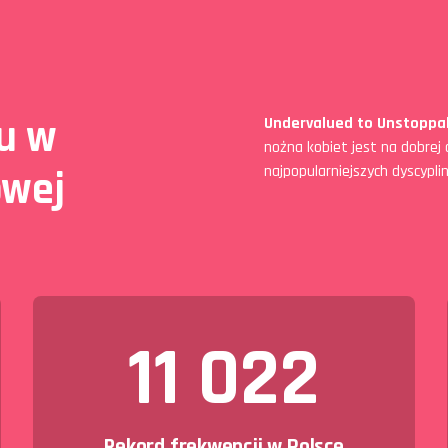
lu w
Undervalued to Unstoppab
nożna kobiet jest na dobrej d
najpopularniejszych dyscypli
owej
11 022
Rekord frekwencji w Polsce