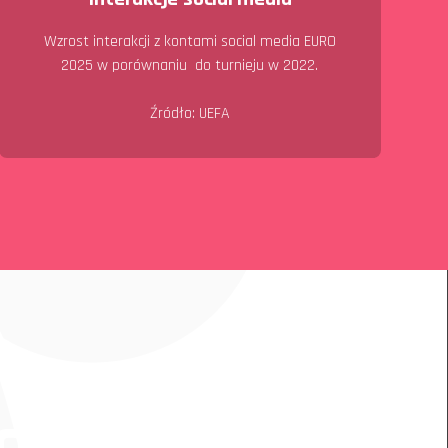
Wzrost interakcji z kontami social media EURO
2025 w porównaniu do turnieju w 2022.
Źródło: UEFA