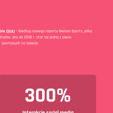
le (
link
)
- Według nowego raportu Nielsen Sports, piłka
rodze, aby do 2030 r. stać się jedną z pięciu
n sportowych na świecie.
300%
Interakcje social media