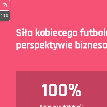
1,5%
Siła kobiecego futbo
perspektywie biznes
100%
Globalna oglądalność