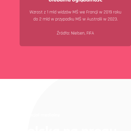
Wzrost z 1 mld widzów MŚ we Francji w 2019 roku
do 2 mld w przypadku MŚ w Australii w 2023.
Źródło: Nielsen, FIFA
Potencjał medialny