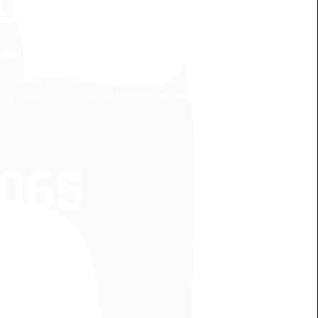
 000
ajor
 Barcelony jest obecnie motorem napędowym, ale Polki
G, Liverpool FC, Bayernie Monachium i wielu innych
 065
ezentacji
czu kobiecej kadry narodowej.