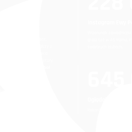
228
cji
Instagram Ewy P
Wizerunek zawodniczki
lebiscycie FIFA The Best,
grają też w AS Roma, PS
piłkarki w Europie, walczy o
świetnych klubach.
glądu Sportowego. Kobieca
 reprezentantki Polski stały
h Obcasów.
Kobiecy futbol
645
kobiet to przyszłość marek
Oglądalność repr
Rekord oglądalności me