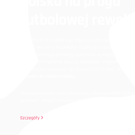
Polska na progu
futbolowej rewolu
Grająca w FC Barcelona Ewa Pajor została uwzględniona w P
zdobyła Women’s Gerd Müller Trophy dla najskuteczniejszej 
tytuł najlepszego polskiego sportowca w plebiscycie Prze
piłka nożna regularnie gości w telewizjach śniadaniowych, a
się twarzami wyróżnień "50 Śmiałych 2024 roku" Wysokic
wchodzi do mainstreamu.
"Niewykorzystane złoto marketingu: dlaczego piłka nożna 
w Polsce" - Magda Urbańska na LinkedIn.
Szczegóły