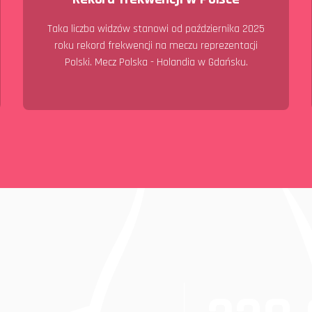
Taka liczba widzów stanowi od października 2025
roku rekord frekwencji na meczu reprezentacji
Polski. Mecz Polska - Holandia w Gdańsku.