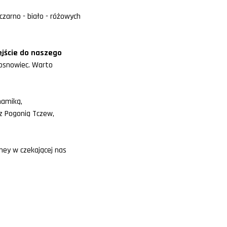
zarno - biało - różowych
ejście do naszego
Sosnowiec. Warto
namiką,
z Pogonią Tczew,
tney w czekającej nas