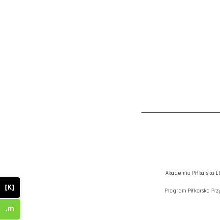
Akademia Piłkarska L
[K]
Program Piłkarska Prz
.m