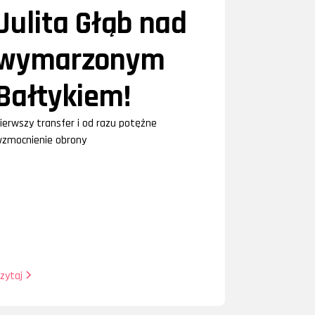
Julita Głąb nad
wymarzonym
Bałtykiem!
ierwszy transfer i od razu potężne
zmocnienie obrony
zytaj