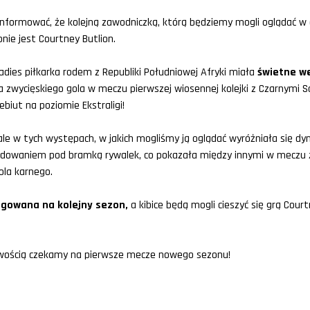
nformować, że kolejną zawodniczką, którą będziemy mogli oglądać w c
nie jest Courtney Butlion.
adies piłkarka rodem z Republiki Południowej Afryki miała
świetne w
iła zwycięskiego gola w meczu pierwszej wiosennej kolejki z Czarnymi 
debiut na poziomie Ekstraligi!
, ale w tych występach, w jakich mogliśmy ją oglądać wyróżniała się dy
dowaniem pod bramką rywalek, co pokazała między innymi w meczu 
ola karnego.
gowana na kolejny sezon,
a kibice będą mogli cieszyć się grą Cour
pliwością czekamy na pierwsze mecze nowego sezonu!