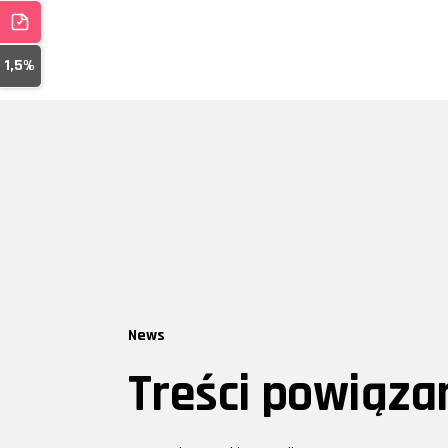
1,5%
News
Treści powiąza