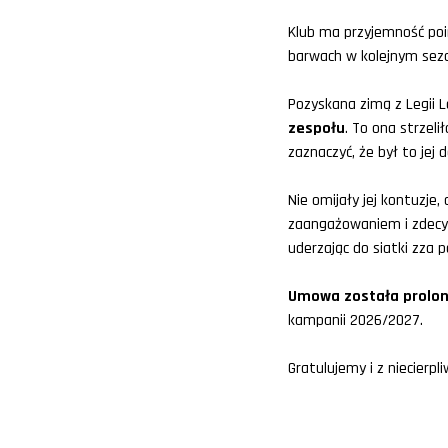
Klub ma przyjemność poi
barwach w kolejnym sezo
Pozyskana zimą z Legii L
zespołu
. To ona strzel
zaznaczyć, że był to jej 
Nie omijały jej kontuzje
zaangażowaniem i zdecy
uderzając do siatki zza p
Umowa została prolon
kampanii 2026/2027.
Gratulujemy i z niecier