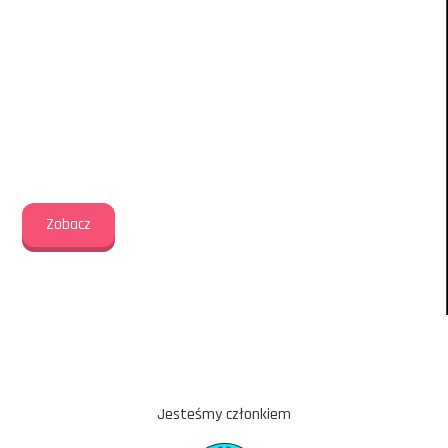
Rekrutacja do Akademii Piłkarskiej Dziewcząt trwa
przez cały rok
Chcesz zapisać córkę na
trening piłkarski?
Zobacz
Jesteśmy członkiem