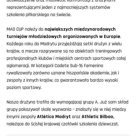
doświadczenie oraz możliwość konfrontacji z drużynami
reprezentującymi jeden z najmocniejszych systemów
szkolenia piłkarskiego na świecie.
MAD CUP należy do
największych międzynarodowych
turniejów młodzieżowych organizowanych w Europie
.
Każdego roku do Madrytu przyjeżdżają setki drużyn z wielu
krajów, a mecze rozgrywane są na obiektach treningowych
profesjonalnych klubów i miejskich centrach sportowych całej
aglomeracji. W kategorii Cadete Sub-16 Femenino
rywalizowały zarówno uznane hiszpańskie akademie, jak i
zespoły z innych krajów, co gwarantowało bardzo wysoki
poziom sportowy.
Nasza drużyna trafiła do wymagającej grupy A. Już sam skład
grupy pokazywał skalę wyzwania – znalazły się w niej między
innymi zespoły
Atlético Madryt
oraz
Athletic Bilbao,
należące do ścisłej krajowej czołówki szkolenia dziewcząt.