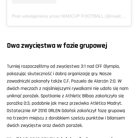
Post udostępniony przez MADCUP FOOTBALL (@madcupfootball)
Dwa zwycięstwa w fazie grupowej
Turniej rozpoczęliśmy od zwycięstwa 3:1 nad CFF Olympia,
pokazując skuteczność i dobrą organizację gry. Nasze
zawodniczki pokonały także C.F. Pozuelo de Alarcón 2:0. W
dwóch meczach z najsilniejszymi rywalkami nie udało się nam
uniknąć porażek. Spotkanie z Athletic Bilbao zakończyło się
porażką 0:3, podobnie jak mecz przeciwko Atlético Madryt.
Ostatecznie AP 2010 ORLEN Gdańsk zakończył fazę grupową
na trzecim miejscu z dorobkiem sześciu punktów i bilansem
dwóch zwycięstw oraz dwóch porażek.