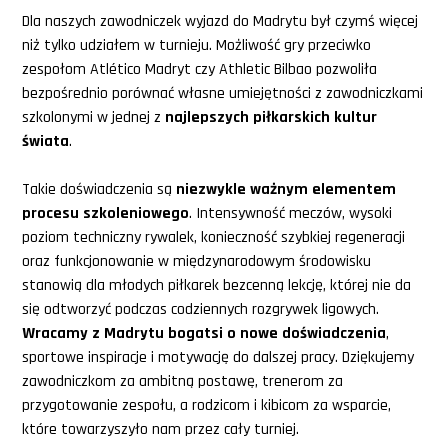
Dla naszych zawodniczek wyjazd do Madrytu był czymś więcej
niż tylko udziałem w turnieju. Możliwość gry przeciwko
zespołom Atlético Madryt czy Athletic Bilbao pozwoliła
bezpośrednio porównać własne umiejętności z zawodniczkami
szkolonymi w jednej z
najlepszych piłkarskich kultur
świata
.
Takie doświadczenia są
niezwykle ważnym elementem
procesu szkoleniowego
. Intensywność meczów, wysoki
poziom techniczny rywalek, konieczność szybkiej regeneracji
oraz funkcjonowanie w międzynarodowym środowisku
stanowią dla młodych piłkarek bezcenną lekcję, której nie da
się odtworzyć podczas codziennych rozgrywek ligowych.
Wracamy z Madrytu bogatsi o nowe doświadczenia
,
sportowe inspiracje i motywację do dalszej pracy. Dziękujemy
zawodniczkom za ambitną postawę, trenerom za
przygotowanie zespołu, a rodzicom i kibicom za wsparcie,
które towarzyszyło nam przez cały turniej.