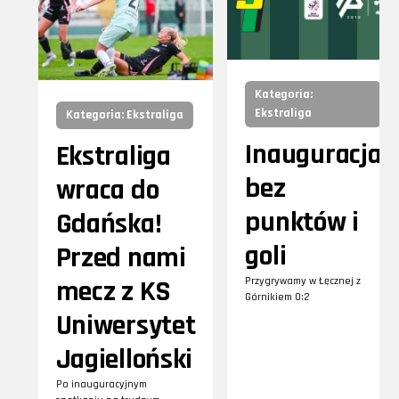
Kategoria:
Ekstraliga
Kategoria: Ekstraliga
Inauguracja
Ekstraliga
bez
wraca do
punktów i
Gdańska!
goli
Przed nami
mecz z KS
Przygrywamy w Łęcznej z
Górnikiem 0:2
Uniwersytet
Jagielloński
Po inauguracyjnym