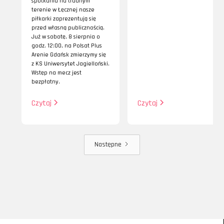
spotkaniu na trudnym
terenie w Łęcznej nasze
piłkarki zaprezentują się
przed własną publicznością.
Już w sobotę, 8 sierpnia o
godz. 12:00, na Polsat Plus
Arenie Gdańsk zmierzymy się
z KS Uniwersytet Jagielloński.
Wstęp na mecz jest
bezpłatny.
Czytaj
Czytaj
Następne