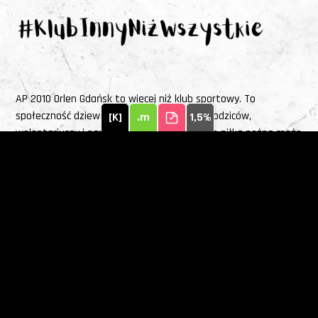
AP 2010 Orlen Gdańsk to więcej niż klub sportowy. To
społeczność dziewczyn i kobiet, trenerów, rodziców,
[K]
.m
1,5%
wolontariuszy i partnerów, którzy wierzą, że piłka nożna może
zmieniać życie.
Deklaracja wartości
Nasi Partnerzy
Terminarz i tabela
Zespół Ekstraligi