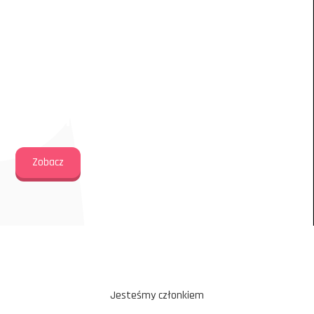
Rekrutacja do Akademii Piłkarskiej Dziewcząt trwa
przez cały rok
Chcesz zapisać córkę na
trening piłkarski?
Zobacz
Jesteśmy członkiem