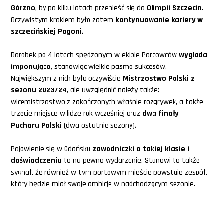
Górzno
, by po kilku latach przenieść się do
Olimpii Szczecin
.
Oczywistym krokiem było zatem
kontynuowanie kariery w
szczecińskiej Pogoni
.
Dorobek po 4 latach spędzonych w ekipie Portowców
wygląda
imponująco
, stanowiąc wielkie pasmo sukcesów.
Największym z nich było oczywiście
Mistrzostwo Polski z
sezonu 2023/24
, ale uwzględnić należy także:
wicemistrzostwo z zakończonych właśnie rozgrywek, a także
trzecie miejsce w lidze rok wcześniej oraz
dwa finały
Pucharu Polski
(dwa ostatnie sezony).
Pojawienie się w Gdańsku
zawodniczki o takiej klasie i
doświadczeniu
to na pewno wydarzenie. Stanowi to także
sygnał, że również w tym portowym mieście powstaje zespół,
który będzie miał swoje ambicje w nadchodzącym sezonie.