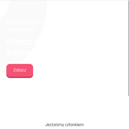
Rekrutacja do Akademii Piłkarskiej Dziewcząt trwa
przez cały rok
Chcesz zapisać córkę na
trening piłkarski?
Zobacz
Jesteśmy członkiem