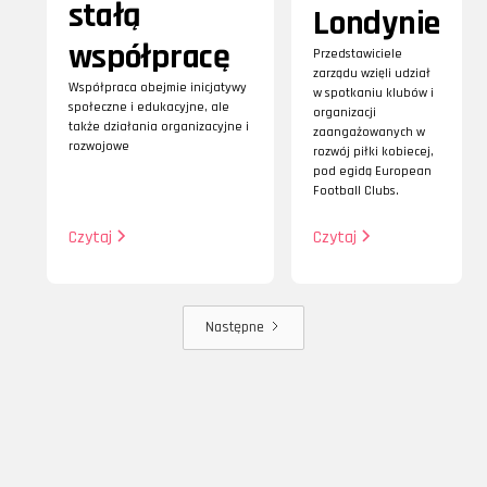
stałą
Londynie
współpracę
Przedstawiciele
zarządu wzięli udział
Współpraca obejmie inicjatywy
w spotkaniu klubów i
społeczne i edukacyjne, ale
organizacji
także działania organizacyjne i
zaangażowanych w
rozwojowe
rozwój piłki kobiecej,
pod egidą European
Football Clubs.
Czytaj
Czytaj
Następne