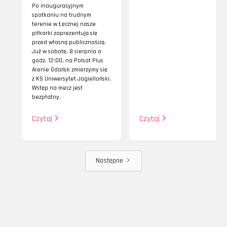
Po inauguracyjnym
spotkaniu na trudnym
terenie w Łęcznej nasze
piłkarki zaprezentują się
przed własną publicznością.
Już w sobotę, 8 sierpnia o
godz. 12:00, na Polsat Plus
Arenie Gdańsk zmierzymy się
z KS Uniwersytet Jagielloński.
Wstęp na mecz jest
bezpłatny.
Czytaj
Czytaj
Następne