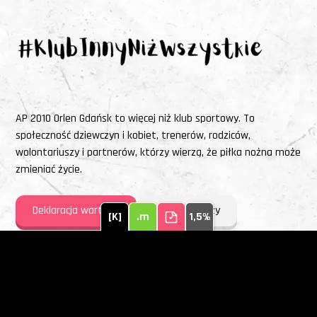
AP 2010 Orlen Gdańsk to więcej niż klub sportowy. To
społeczność dziewczyn i kobiet, trenerów, rodziców,
wolontariuszy i partnerów, którzy wierzą, że piłka nożna może
zmieniać życie.
Deklaracja wartości
Nasi Partnerzy
[K]
.m
1,5%
Terminarz i tabela
Zespół Ekstraligi