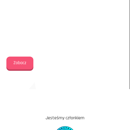
Rekrutacja do Akademii Piłkarskiej Dziewcząt trwa
przez cały rok
Chcesz zapisać córkę na
trening piłkarski?
Zobacz
Jesteśmy członkiem