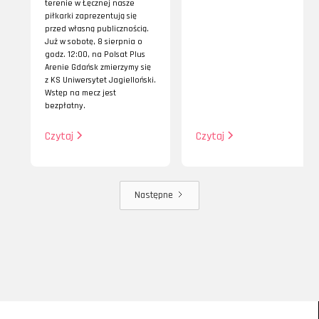
terenie w Łęcznej nasze
piłkarki zaprezentują się
przed własną publicznością.
Już w sobotę, 8 sierpnia o
godz. 12:00, na Polsat Plus
Arenie Gdańsk zmierzymy się
z KS Uniwersytet Jagielloński.
Wstęp na mecz jest
bezpłatny.
Czytaj
Czytaj
Następne