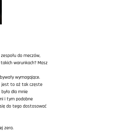
 zespołu do meczów,
w takich warunkach? Masz
ż bywały wymagające.
 jest to aż tak częste
e było dla mnie
mi i tym podobne
a się do tego dostosować
j zera.