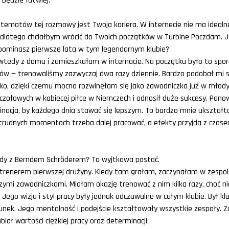
będzie łatwiej.
ematów tej rozmowy jest Twoja kariera. W internecie nie ma idealn
j, dlatego chciałbym wrócić do Twoich początków w Turbine Poczdam. J
wspominasz pierwsze lata w tym legendarnym klubie?
tedy z domu i zamieszkałam w internacie. Na początku było to spo
ów — trenowaliśmy zazwyczaj dwa razy dziennie. Bardzo podobał mi s
sko, dzięki czemu mocno rozwinęłam się jako zawodniczka już w mł
 czołowych w kobiecej piłce w Niemczech i odnosił duże sukcesy. Pan
minacja, by każdego dnia stawać się lepszym. To bardzo mnie ukształ
trudnych momentach trzeba dalej pracować, a efekty przyjdą z czas
dy z Berndem Schröderem? To wyjtkowa postać.
 trenerem pierwszej drużyny. Kiedy tam grałam, zaczynałam w zespole
zymi zawodniczkami. Miałam okazję trenować z nim kilka razy, choć n
ego wizja i styl pracy były jednak odczuwalne w całym klubie. Był k
unek. Jego mentalność i podejście kształtowały wszystkie zespoły. 
iał wartości ciężkiej pracy oraz determinacji.