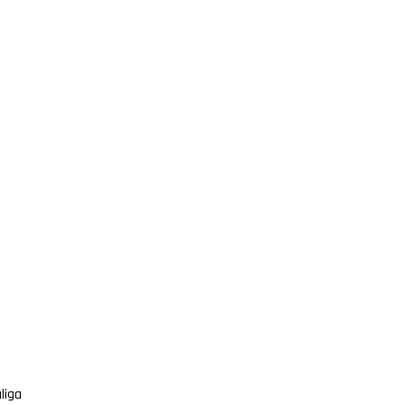
determinacja
Marek Kosiński
9/2/2026
liga