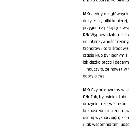
CN:
To dobrze, na pewno 
MK:
Jednym z głównych t
dotyczącej piłki kobiece
przygoda z piłką i jak 
CN:
Wyprowadziłam się w
na intensywność trening
trenerów i całe środowi
czasie klub był jednym z
jak ciężka praca i deter
— nauczyło, że nawet w 
dobry okres.
MK:
Czy pracowałaś wte
CN:
Tak, był wieloletnim
drużynie rezerw z młods
bezpośrednim trenerem. J
osobą wyznaczającą kier
i, jak wspomniałam, uosab