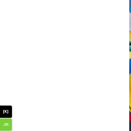
[K]
.m