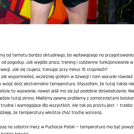
my od tematu bardzo aktualnego, bo wpływajcego na przygotowania
i od pogoduy. Jak wyglda praca, trening i codzienne funkcjonowanie 
zwecji. Jak się czujesz, trenując przy minus 15 stopniach?
 jak wspomniałeś, wcześniej grałam w Szwecji i tam warunki równie
k wciąż dość ekstremalna temperatura. Słyszałam, że tutaj także nie
wiście to wyzwanie, nawet jeśli ma się już podobne doświadczenia. Ni
ędzie tutaj zimna. Mieliśmy pewne problemy z zamarzniętymi boiska
 trudne i wymagające dla wszystkich. Ale tak po prostu jest — trzeb
adzieję, że temperatury wkrótce choć trochę wzrosną.
ę na sobotni mecz w Pucharze Polski — temperatura ma być powyże