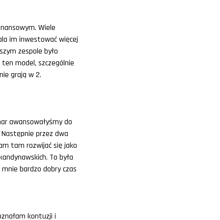
 finansowym. Wiele
ala im inwestować więcej
wszym zespole było
ten model, szczególnie
nie grają w 2.
almar awansowałyśmy do
. Następnie przez dwa
am tam rozwijać się jako
kandynawskich. To była
a mnie bardzo dobry czas
oznałam kontuzji i